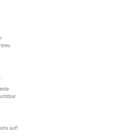
n
ntreu
n…
este
sichtbar
uns auf!