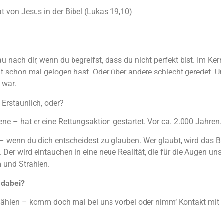
at von Jesus in der Bibel (Lukas 19,10)
 nach dir, wenn du begreifst, dass du nicht perfekt bist. Im Ker
cht schon mal gelogen hast. Oder über andere schlecht geredet. U
 war.
Erstaunlich, oder?
ne – hat er eine Rettungsaktion gestartet. Vor ca. 2.000 Jahre
 – wenn du dich entscheidest zu glauben. Wer glaubt, wird das B
 Der wird eintauchen in eine neue Realität, die für die Augen un
m und Strahlen.
u dabei?
zählen – komm doch mal bei uns vorbei oder nimm‘ Kontakt mit 